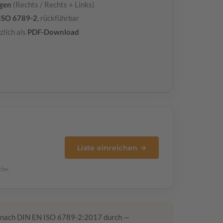
ngen
(Rechts / Rechts + Links)
ISO 6789-2
, rückführbar
zlich als
PDF-Download
Liste einreichen →
che.
nach DIN EN ISO 6789-2:2017 durch —