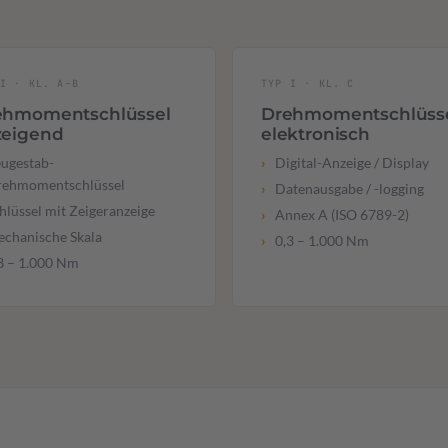
I · KL. A–B
TYP I · KL. C
ehmomentschlüssel
Drehmomentschlüss
zeigend
elektronisch
ugestab-
Digital-Anzeige / Display
rehmomentschlüssel
Datenausgabe / -logging
hlüssel mit Zeigeranzeige
Annex A (ISO 6789-2)
chanische Skala
0,3 – 1.000 Nm
3 – 1.000 Nm