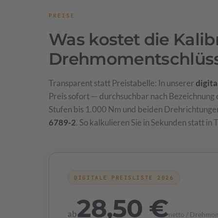
PREISE
Was kostet die Kalib
Drehmomentschlüss
Transparent statt Preistabelle: In unserer
digita
Preis sofort — durchsuchbar nach Bezeichnung
Stufen bis 1.000 Nm und beiden Drehrichtunge
6789-2
. So kalkulieren Sie in Sekunden statt in 
DIGITALE PREISLISTE 2026
28,50 €
ab
netto / Drehmo