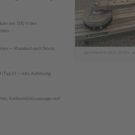
klen bei 100 % des
eben.
rten — Standard nach Norm.
DREHMOMENTSCHLÜSSEL-K
Typ II) — inkl. Auflösung,
rten, Konformitätsaussage und