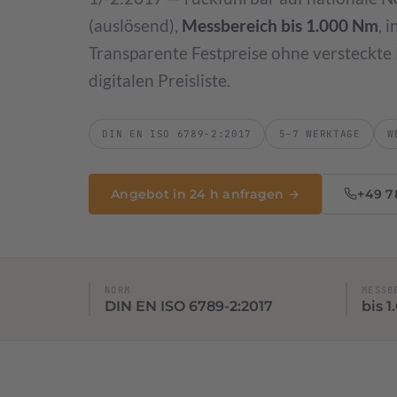
Leistungsverzeichnis & Preise
(auslösend),
Messbereich bis 1.000 Nm
, 
Preisliste 2026
Transparente Festpreise ohne versteckte 
digitalen Preisliste.
Werkstückkalibrierung
DAkkS-akkreditierte 3D-Vermessung Ihrer Bauteile
DIN EN ISO 6789-2:2017
5–7 WERKTAGE
W
Sondermessmittel
Aufnahmen & Vorrichtungen
KFZ Scha
Angebot in 24 h anfragen →
+49 7
NORM
MESSB
DIN EN ISO 6789-2:2017
bis 