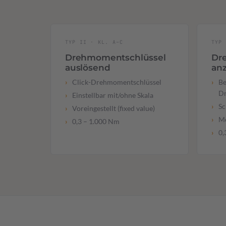
TYP II · KL. A–C
TYP 
Drehmomentschlüssel
Dr
auslösend
an
Click-Drehmomentschlüssel
Be
D
Einstellbar mit/ohne Skala
Sc
Voreingestellt (fixed value)
Me
0,3 – 1.000 Nm
0,