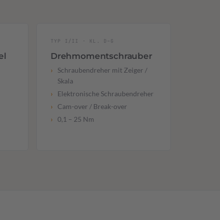
TYP I/II · KL. D–G
el
Drehmomentschrauber
Schraubendreher mit Zeiger /
Skala
Elektronische Schraubendreher
Cam-over / Break-over
0,1 – 25 Nm