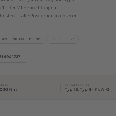
→
in 1 oder 2 Drehrichtungen.
Kosten — alle Positionen in unserer
ERKS-/ISO-KALIBRIERUNG
BIS 1.000 NM
blonen
81 9904727
EREICH
WERKZEUGTYPEN
1.000 Nm
Typ I & Typ II · Kl. A–G