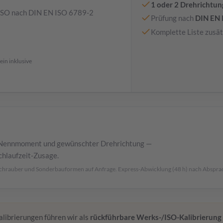
1 oder 2 Drehrichtu
/ISO nach DIN EN ISO 6789-2
Prüfung nach
DIN EN 
Komplette Liste zusät
ein inklusive
g, Nennmoment und gewünschter Drehrichtung —
chlaufzeit-Zusage.
tschrauber und Sonderbauformen auf Anfrage. Express-Abwicklung (48 h) nach Abspra
ibrierungen führen wir als
rückführbare Werks-/ISO-Kalibrierung