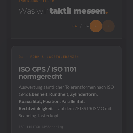
ANWENDUNGSFELDER
Was wir
taktil messen
.
04
/
04
01 — FORM & LAGETOLERANZEN
ISO GPS / ISO 1101
normgerecht
Auswertung sämtlicher Toleranzformen nach ISO
GPS:
Ebenheit, Rundheit, Zylinderform,
Koaxialität, Position, Parallelität,
Rechtwinkligkeit
— auf dem ZEISS PRISMO mit
Scanning-Tasterkopf.
ISO 1101
ISO GPS
Scanning