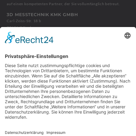
auf einen kompetenten Partner, der Sie vollumfänglich betreut.
3D MESSTECHNIK KMK GMBH
Carl-Zeiss-Str. 18 b
77656 Offenburg
+49 781 9904727
info@3d-messtechnik.de
ÖFFNUNGSZEITEN
Montag - Donnerstag:
08:00 - 12:00 Uhr
13:00 - 17:00 Uhr
Freitag:
08:00 - 14:00 Uhr
Abweichende Zeiten können Sie vereinbaren, rufen Sie uns vorher
an.
LEISTUNGEN
Kalibrierung
Koordinatenmesstechnik
Messberatung
Prüfmittelmanagement