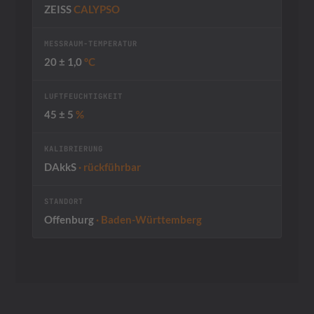
ZEISS
CALYPSO
MESSRAUM-TEMPERATUR
20 ± 1,0
°C
LUFTFEUCHTIGKEIT
45 ± 5
%
KALIBRIERUNG
DAkkS
· rückführbar
STANDORT
Offenburg
· Baden-Württemberg