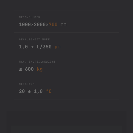
KFZ Schablonen
MESSVOLUMEN
1000×2000×
700
mm
GENAUIGKEIT MPEE
1,0 + L/350
µm
MAX. BAUTEILGEWICHT
≤ 600
kg
MESSRAUM
20 ± 1,0
°C