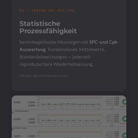
03 — SERIEN-SPC MIT CPK
Statistische
Prozessfähigkeit
Serienbegleitende Messungen mit
SPC- und Cpk-
Auswertung
. Trendanalysen, Mittelwerte,
Standardabweichungen — jederzeit
reproduzierbare Wiederholmessung.
SPC
Cpk-Werte
Trendanalyse