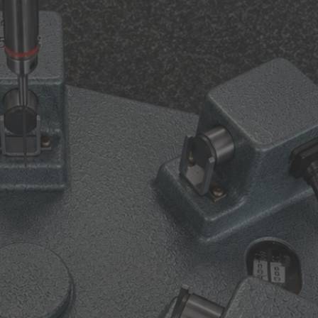
→
blonen