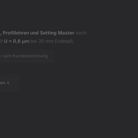
, Profillehren und Setting Master
nach
it
U = 0,6 µm
bei 20 mm Endmaß.
e nach Kundenzeichnung
hen ↓