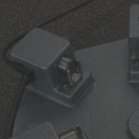
Leistungsverzeichnis & Preise
Preisliste 2026
Werkstückkalibrierung
DAkkS-akkreditierte 3D-Vermessung Ihrer Bauteile
Sondermessmittel
Aufnahmen & Vorrichtungen
KFZ Scha