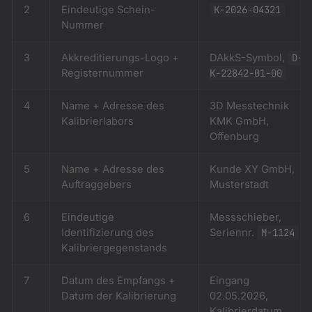
2
Eindeutige Schein-
K-2026-04321
Nummer
3
Akkreditierungs-Logo +
DAkkS-Symbol,
D-
Registernummer
K-22842-01-00
4
Name + Adresse des
3D Messtechnik
Kalibrierlabors
KMK GmbH,
Offenburg
5
Name + Adresse des
Kunde XY GmbH,
Auftraggebers
Musterstadt
6
Eindeutige
Messschieber,
Identifizierung des
Seriennr.
M-1124
Kalibriergegenstands
7
Datum des Empfangs +
Eingang
Datum der Kalibrierung
02.05.2026,
Kalibrierdatum