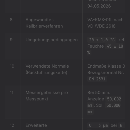
04.05.2026
8
Angewandtes
VA-KMK-01L nach
Kalibrierverfahren
VDI/VDE 2618
9
Umgebungsbedingungen
20 ± 1,0 °C
, rel.
Feuchte
45 ± 10
%
10
Verwendete Normale
Endmaße Klasse 0,
(Rückführungskette)
Bezugsnormal Nr.
EM-2391
11
Messergebnisse pro
Bei 50 mm:
Messpunkt
Anzeige
50,002
mm
, Soll
50,000
mm
12
Erweiterte
U = 3 µm
bei
k =