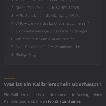
Die 14 Pflichtfelder nach ISO/IEC 17025
Drehmomentschlüssel
Optische Vermessung
→
→
Drehmomentschrauber & Schlüssel · 0,1 Nm bis 1000 Nm
ZEISS T-SCAN hawk 2 · 3D-Scanning
MPE, U und k = 2 — die wichtigsten Werte
CMC — was kann das Labor überhaupt messen?
Waagen
→
Klasse I bis III · DAkkS
Konformitätsaussage und Entscheidungsregel
Wie erkenne ich einen DAkkS-Schein?
Prüfmittelmanagement
→
Software-gestützte Verwaltung
Audit-Checkliste für QM-Verantwortliche
Häufige Fragen
Leistungsverzeichnis & Preise
→
Preisliste 2026
Werkstückkalibrierung
→
DAkkS-akkreditierte 3D-Vermessung Ihrer Bauteile
Was ist ein Kalibrierschein überhaupt?
Sondermessmittel
Ein Kalibrierschein ist die dokumentierte Aussage eines
Aufnahmen & Vorrichtungen
Kalibrierlabors über den
Ist-Zustand eines
KFZ Schablonen