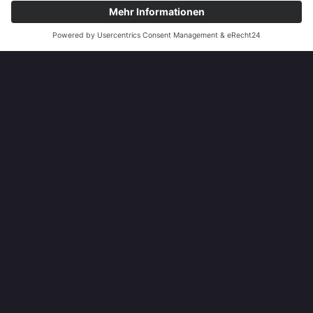
Wir unterstützen Sie, mit zahlreichen Dienstleistungen und
Beratungen rund um die industrielle Messtechnik.
Überzeugen Sie sich von unserem Leistungsangebot und setzen Sie
auf einen kompetenten Partner, der Sie vollumfänglich betreut.