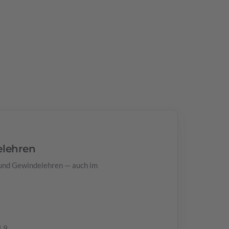
elehren
 und Gewindelehren — auch im
4.9