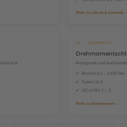
Mehr zu Lehren & Gewinde 
04 — DREHMOMENT
Drehmomentschlü
sklasse K.
Anzeigende und auslösend
Bereich 0,1 – 1000 Nm
Typen I & II
ISO 6789-1 / -2
Mehr zu Drehmoment →