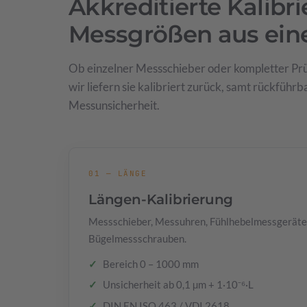
Akkreditierte Kalibr
Messgrößen aus ein
Ob einzelner Messschieber oder kompletter Prü
wir liefern sie kalibriert zurück, samt rückfüh
Messunsicherheit.
01 — LÄNGE
Längen-Kalibrierung
Messschieber, Messuhren, Fühlhebelmessgeräte
Bügelmessschrauben.
Bereich 0 – 1000 mm
Unsicherheit ab 0,1 µm + 1·10⁻⁶·L
DIN EN ISO 463 / VDI 2618