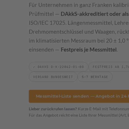
Für Unternehmen in ganz Franken kalibri
Leistungsverzeichnis & Preise
Preisliste 2026
Prüfmittel —
DAkkS-akkreditiert oder al
ISO/IEC 17025. Längenmessmittel, Lehr
Drehmomentschlüssel und Waagen, rückf
Werkstückkalibrierung
DAkkS-akkreditierte 3D-Vermessung Ihrer Bauteile
im klimatisierten Messraum bei 20 ± 1,0 °
einsenden —
Festpreis je Messmittel
.
Sondermessmittel
Aufnahmen & Vorrichtungen
KFZ Scha
✓ DAKKS D-K-22842-01-00
FESTPREIS AB 1,7
VERSAND BUNDESWEIT
5–7 WERKTAGE
Messmittel-Liste senden — Angebot in 24 
Lieber zurückrufen lassen?
Kurze E-Mail mit Telefonnu
Für das Angebot reicht eine Liste Ihrer Messmittel (Art, 