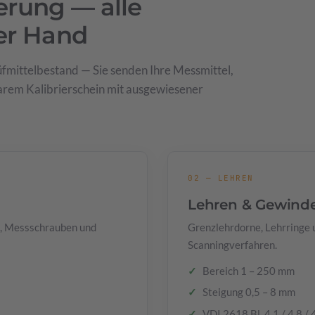
ierung — alle
er Hand
fmittelbestand — Sie senden Ihre Messmittel,
rbarem Kalibrierschein mit ausgewiesener
02 — LEHREN
Lehren & Gewind
, Messschrauben und
Grenzlehrdorne, Lehrringe
Scanningverfahren.
Bereich 1 – 250 mm
Steigung 0,5 – 8 mm
VDI 2618 Bl. 4.1 / 4.8 / 