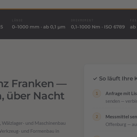
LÄNGE
DREHMOMENT
FES
25
0–1000 mm · ab 0,1 µm
0,1–1000 Nm · ISO 6789
ab 
✓ So läuft Ihre
anz Franken —
n, über Nacht
Anfrage mit Lis
senden — verbin
Messmittel se
, Wälzlager- und Maschinenbau
Offenburg — aus
 Werkzeug- und Formenbau in