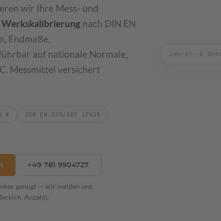
eren wir Ihre Mess- und
→
s Werkskalibrierung
nach DIN EN
en, Endmaße,
ührbar auf nationale Normale,
Drehmomentsch
C. Messmittel versichert
blonen
0 €
DIN EN ISO/IEC 17025
h
+49 781 9904727
mmer genügt — wir melden uns.
Bereich, Anzahl).