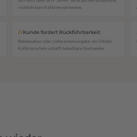
ISO 9001 oder IATF 16949: Sie brauchen lückenlose,
rückführbare Kalibriernachweise.
Kunde fordert Rückführbarkeit
//
Reklamation oder Lieferantenvorgabe: ein DAkkS-
Kalibrierschein schafft belastbare Nachweise.