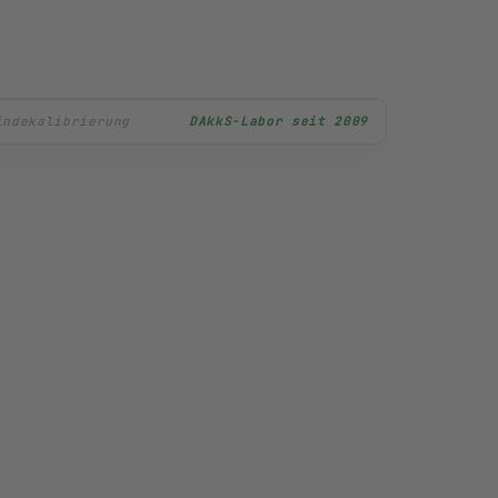
lüssel · ISO 6789
DAkkS-Labor seit 2009
→