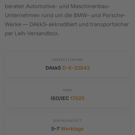
beraten Automotive- und Maschinenbau-
Drehmomentschlüssel
Optische Vermessung
→
→
Unternehmen rund um die BMW- und Porsche-
Drehmomentschrauber & Schlüssel · 0,1 Nm bis 1000 Nm
ZEISS T-SCAN hawk 2 · 3D-Scanning
Werke — DAkkS-akkreditiert und transportsicher
Waagen
→
per Leih-Versandbox.
Klasse I bis III · DAkkS
Prüfmittelmanagement
→
Software-gestützte Verwaltung
AKKREDITIERUNG
DAkkS
D-K-22842
Leistungsverzeichnis & Preise
→
Preisliste 2026
NORM
Werkstückkalibrierung
→
ISO/IEC
17025
DAkkS-akkreditierte 3D-Vermessung Ihrer Bauteile
Sondermessmittel
DURCHLAUFZEIT
Aufnahmen & Vorrichtungen
5–7
Werktage
KFZ Schablonen