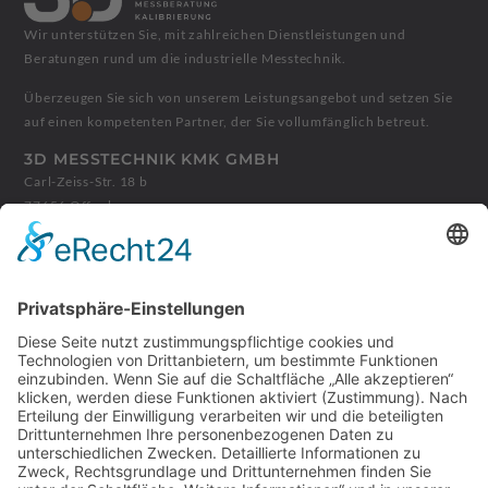
Wir unterstützen Sie, mit zahlreichen Dienstleistungen und
Beratungen rund um die industrielle Messtechnik.
Überzeugen Sie sich von unserem Leistungsangebot und setzen Sie
auf einen kompetenten Partner, der Sie vollumfänglich betreut.
3D MESSTECHNIK KMK GMBH
Carl-Zeiss-Str. 18 b
77656 Offenburg
+49 781 9904727
info@3d-messtechnik.de
ÖFFNUNGSZEITEN
Montag - Donnerstag:
08:00 - 12:00 Uhr
13:00 - 17:00 Uhr
Freitag:
08:00 - 14:00 Uhr
Abweichende Zeiten können Sie vereinbaren, rufen Sie uns vorher
an.