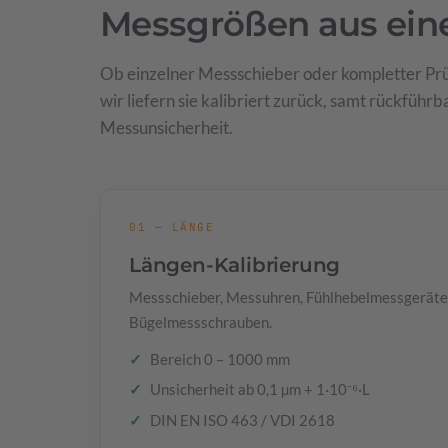
Messgrößen aus ein
Ob einzelner Messschieber oder kompletter Prü
wir liefern sie kalibriert zurück, samt rückfüh
Messunsicherheit.
01 — LÄNGE
Längen-Kalibrierung
Messschieber, Messuhren, Fühlhebelmessgeräte
Bügelmessschrauben.
Bereich 0 – 1000 mm
Unsicherheit ab 0,1 µm + 1·10⁻⁶·L
DIN EN ISO 463 / VDI 2618