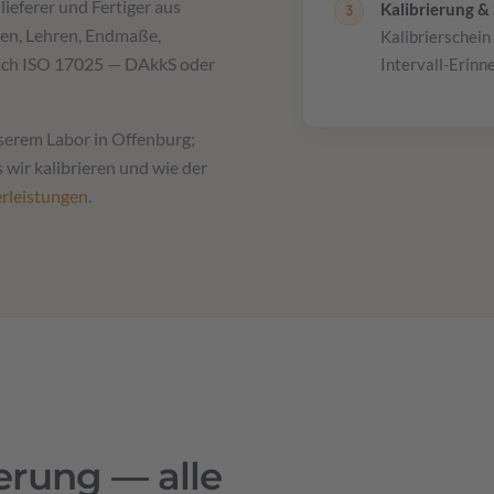
ieferer und Fertiger aus
Kalibrierung & 
ren, Lehren, Endmaße,
Kalibrierschein
ach ISO 17025 — DAkkS oder
Intervall-Erinn
serem Labor in Offenburg;
 wir kalibrieren und wie der
erleistungen
.
ierung — alle