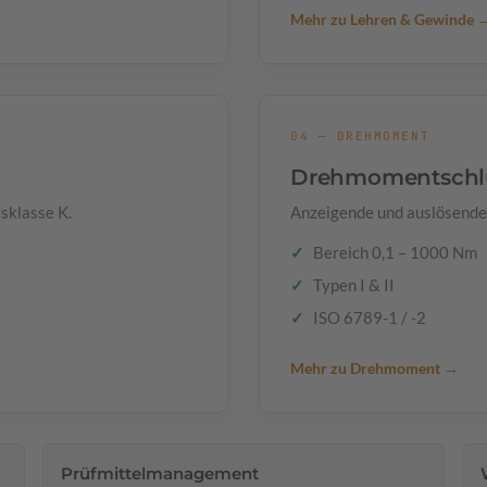
Mehr zu Lehren & Gewinde 
04 — DREHMOMENT
Drehmomentschlü
sklasse K.
Anzeigende und auslösend
Bereich 0,1 – 1000 Nm
Typen I & II
ISO 6789-1 / -2
Mehr zu Drehmoment →
Prüfmittelmanagement