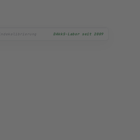
lüssel · ISO 6789
DAkkS-Labor seit 2009
→