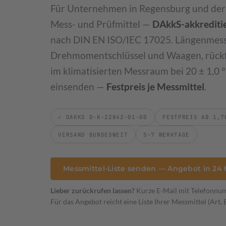
Für Unternehmen in Regensburg und der O
Leistungsverzeichnis & Preise
Preisliste 2026
Mess- und Prüfmittel —
DAkkS-akkreditie
nach DIN EN ISO/IEC 17025. Längenmess
Drehmomentschlüssel und Waagen, rückf
Werkstückkalibrierung
DAkkS-akkreditierte 3D-Vermessung Ihrer Bauteile
im klimatisierten Messraum bei 20 ± 1,0 °
einsenden —
Festpreis je Messmittel
.
Sondermessmittel
Aufnahmen & Vorrichtungen
KFZ Scha
✓ DAKKS D-K-22842-01-00
FESTPREIS AB 1,7
VERSAND BUNDESWEIT
5–7 WERKTAGE
Messmittel-Liste senden — Angebot in 24 
Lieber zurückrufen lassen?
Kurze E-Mail mit Telefonnu
Für das Angebot reicht eine Liste Ihrer Messmittel (Art, 