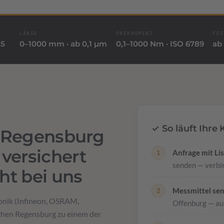
LÄNGE
DREHMOMENT
FES
25
0–1000 mm · ab 0,1 µm
0,1–1000 Nm · ISO 6789
ab 
✓ So läuft Ihre
ür Regensburg
versichert
Anfrage mit Lis
senden — verbin
ht bei uns
Messmittel se
onik (Infineon, OSRAM,
Offenburg — aus
hen Regensburg zu einem der