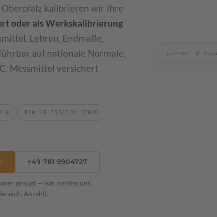
berpfalz kalibrieren wir Ihre
→
rt oder als Werkskalibrierung
mittel, Lehren, Endmaße,
ührbar auf nationale Normale,
Drehmomentsch
C. Messmittel versichert
blonen
0 €
DIN EN ISO/IEC 17025
h
+49 781 9904727
mmer genügt — wir melden uns.
Bereich, Anzahl).