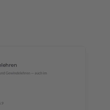
elehren
 und Gewindelehren — auch im
4.9