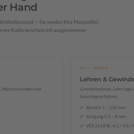
er Hand
fmittelbestand — Sie senden Ihre Messmittel,
rbarem Kalibrierschein mit ausgewiesener
02 — LEHREN
Lehren & Gewind
, Messschrauben und
Grenzlehrdorne, Lehrringe
Scanningverfahren.
Bereich 1 – 250 mm
Steigung 0,5 – 8 mm
VDI 2618 Bl. 4.1 / 4.8 / 