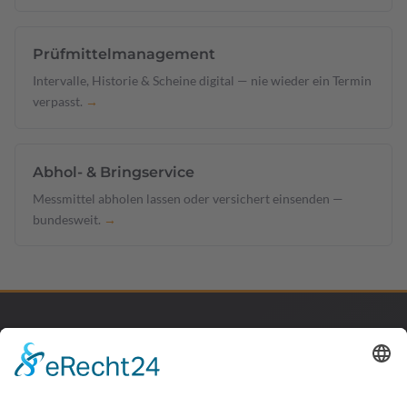
Prüfmittelmanagement
Intervalle, Historie & Scheine digital — nie wieder ein Termin
verpasst.
→
Abhol- & Bringservice
Messmittel abholen lassen oder versichert einsenden —
bundesweit.
→
KONTAKT
Messmittel-Liste senden —