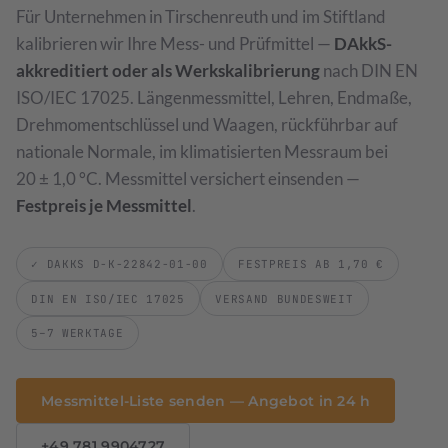
Für Unternehmen in Tirschenreuth und im Stiftland
Drehmomentschlüssel
Optische Vermessung
→
→
kalibrieren wir Ihre Mess- und Prüfmittel —
DAkkS-
Drehmomentschrauber & Schlüssel · 0,1 Nm bis 1000 Nm
ZEISS T-SCAN hawk 2 · 3D-Scanning
akkreditiert oder als Werkskalibrierung
nach DIN EN
ISO/IEC 17025. Längenmessmittel, Lehren, Endmaße,
Waagen
→
Drehmomentschlüssel und Waagen, rückführbar auf
Klasse I bis III · DAkkS
nationale Normale, im klimatisierten Messraum bei
Prüfmittelmanagement
→
20 ± 1,0 °C. Messmittel versichert einsenden —
Software-gestützte Verwaltung
Festpreis je Messmittel
.
Leistungsverzeichnis & Preise
→
Preisliste 2026
✓ DAKKS D-K-22842-01-00
FESTPREIS AB 1,70 €
DIN EN ISO/IEC 17025
VERSAND BUNDESWEIT
Werkstückkalibrierung
→
5–7 WERKTAGE
DAkkS-akkreditierte 3D-Vermessung Ihrer Bauteile
Sondermessmittel
Messmittel-Liste senden — Angebot in 24 h
Aufnahmen & Vorrichtungen
+49 781 9904727