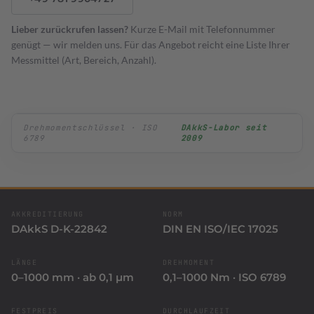
KFZ Schablonen
Lieber zurückrufen lassen?
Kurze E-Mail mit Telefonnummer
genügt — wir melden uns. Für das Angebot reicht eine Liste Ihrer
Messmittel (Art, Bereich, Anzahl).
Drehmomentschlüssel · ISO
DAkkS-Labor seit
6789
2009
AKKREDITIERUNG
NORM
DAkkS D-K-22842
DIN EN ISO/IEC 17025
LÄNGE
DREHMOMENT
0–1000 mm · ab 0,1 µm
0,1–1000 Nm · ISO 6789
FESTPREIS
DURCHLAUFZEIT