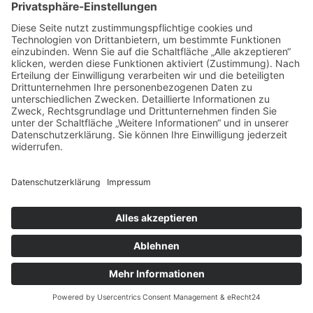
Angebot in 24 Stunden
Senden Sie eine Liste Ihrer Messmittel (Art, Bereich, Anzahl).
Sie erhalten ein verbindliches Festpreis-Angebot — DAkkS
oder Werkskalibrierung, je Bedarf. Versand über Nacht —
bundesweit; eilige Aufträge kündigen Sie am besten
telefonisch an.
E-Mail mit Messmittel-Liste senden
Zum Kontaktformular
Vertraulichkeit garantiert. Lieber zurückrufen lassen?
Telefonnummer per E-Mail genügt.
Telefon
+49 781 9904727