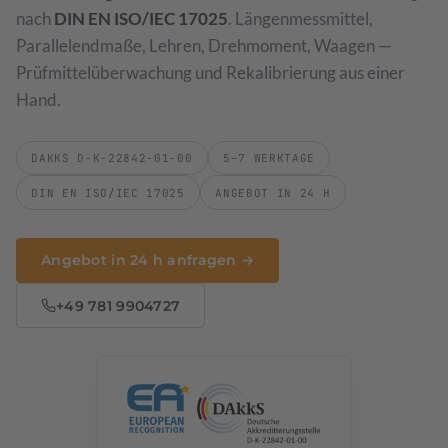
nach
DIN EN ISO/IEC 17025
. Längenmessmittel,
Drehmomentschlüssel
Optische Vermessung
→
→
Parallelendmaße, Lehren, Drehmoment, Waagen —
Drehmomentschrauber & Schlüssel · 0,1 Nm bis 1000 Nm
ZEISS T-SCAN hawk 2 · 3D-Scanning
Prüfmittelüberwachung und Rekalibrierung aus einer
Hand.
Waagen
→
Klasse I bis III · DAkkS
DAKKS D-K-22842-01-00
5–7 WERKTAGE
Prüfmittelmanagement
→
DIN EN ISO/IEC 17025
ANGEBOT IN 24 H
Software-gestützte Verwaltung
Leistungsverzeichnis & Preise
→
Angebot in 24 h anfragen →
Preisliste 2026
+49 781 9904727
Werkstückkalibrierung
→
DAkkS-akkreditierte 3D-Vermessung Ihrer Bauteile
Sondermessmittel
Aufnahmen & Vorrichtungen