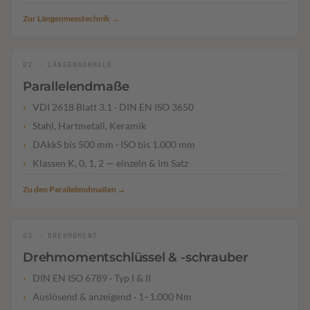
Zur Längenmesstechnik →
02 · LÄNGENNORMALE
Parallelendmaße
VDI 2618 Blatt 3.1 · DIN EN ISO 3650
Stahl, Hartmetall, Keramik
DAkkS bis 500 mm · ISO bis 1.000 mm
Klassen K, 0, 1, 2 — einzeln & im Satz
Zu den Parallelendmaßen →
03 · DREHMOMENT
Drehmomentschlüssel & -schrauber
DIN EN ISO 6789 · Typ I & II
Auslösend & anzeigend · 1–1.000 Nm