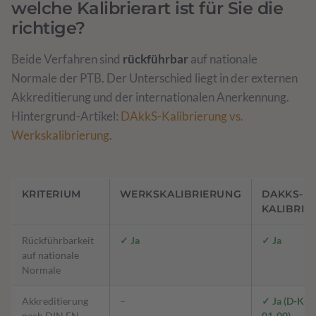
welche Kalibrierart ist für Sie die
richtige?
Beide Verfahren sind
rückführbar
auf nationale
Normale der PTB. Der Unterschied liegt in der externen
Akkreditierung und der internationalen Anerkennung.
Hintergrund-Artikel:
DAkkS-Kalibrierung vs.
Werkskalibrierung
.
KRITERIUM
WERKSKALIBRIERUNG
DAKKS-
KALIBRIE
Rückführbarkeit
✓ Ja
✓ Ja
auf nationale
Normale
Akkreditierung
–
✓ Ja (D-K-2
nach DIN EN
01-00)