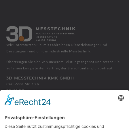
Wir unterstützen Sie, mit zahlreichen Dienstleistungen und
Beratungen rund um die industrielle Messtechnik.
Überzeugen Sie sich von unserem Leistungsangebot und setzen Sie
auf einen kompetenten Partner, der Sie vollumfänglich betreut.
3D MESSTECHNIK KMK GMBH
Carl-Zeiss-Str. 18 b
77656 Offenburg
+49 781 9904727
info@3d-messtechnik.de
ÖFFNUNGSZEITEN
Montag - Donnerstag:
08:00 - 12:00 Uhr