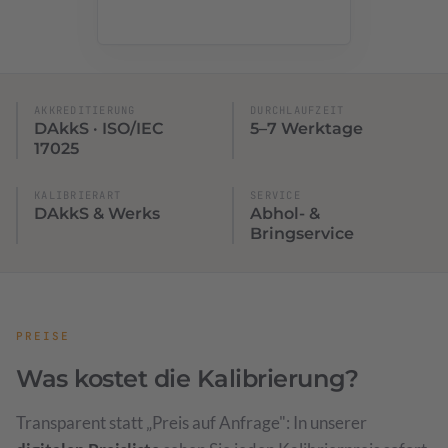
KFZ Schablonen
AKKREDITIERUNG
DURCHLAUFZEIT
DAkkS · ISO/IEC
5–7 Werktage
17025
KALIBRIERART
SERVICE
DAkkS & Werks
Abhol- &
Bringservice
PREISE
Was kostet die Kalibrierung?
Transparent statt „Preis auf Anfrage": In unserer