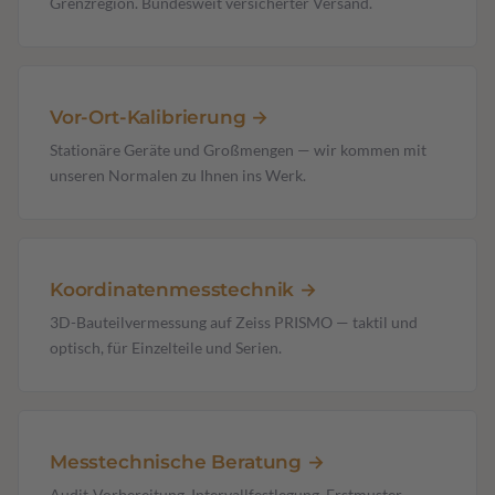
Grenzregion. Bundesweit versicherter Versand.
Vor-Ort-Kalibrierung →
Stationäre Geräte und Großmengen — wir kommen mit
unseren Normalen zu Ihnen ins Werk.
Koordinaten­messtechnik →
3D-Bauteilvermessung auf Zeiss PRISMO — taktil und
optisch, für Einzelteile und Serien.
Messtechnische Beratung →
Audit-Vorbereitung, Intervallfestlegung, Erstmuster­