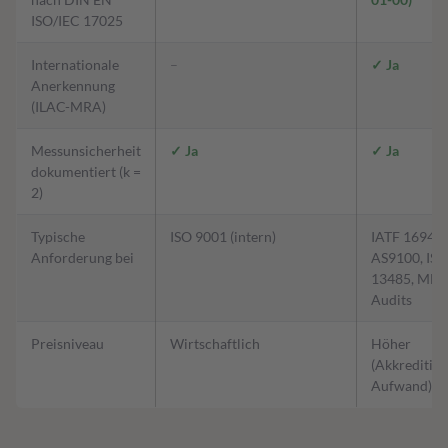
ISO/IEC 17025
Internationale
–
✓ Ja
Anerkennung
(ILAC-MRA)
Messunsicherheit
✓ Ja
✓ Ja
dokumentiert (k =
2)
Typische
ISO 9001 (intern)
IATF 16949,
Anforderung bei
AS9100, ISO
13485, MDR
Audits
Preisniveau
Wirtschaftlich
Höher
(Akkreditier
Aufwand)