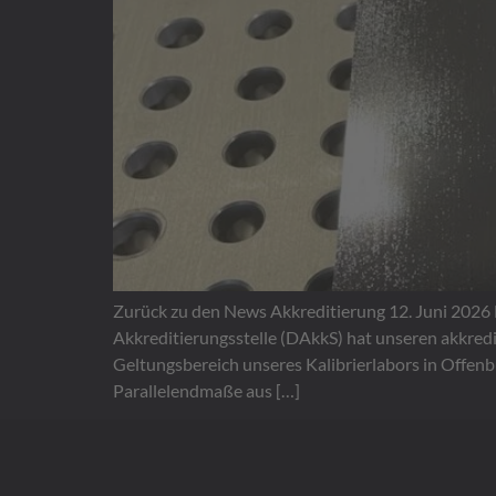
Leistungsverzeichnis & Preise
Preisliste 2026
Werkstückkalibrierung
DAkkS-akkreditierte 3D-Vermessung Ihrer Bauteile
Sondermessmittel
Aufnahmen & Vorrichtungen
KFZ Scha
Zurück zu den News Akkreditierung 12. Juni 2026 
Akkreditierungsstelle (DAkkS) hat unseren akkre
Geltungsbereich unseres Kalibrierlabors in Offen
Parallelendmaße aus […]