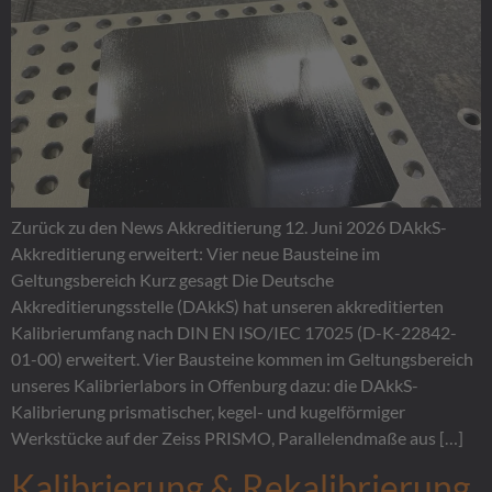
Drehmomentschlüssel
Optische Vermessung
→
→
Drehmomentschrauber & Schlüssel · 0,1 Nm bis 1000 Nm
ZEISS T-SCAN hawk 2 · 3D-Scanning
Waagen
→
Klasse I bis III · DAkkS
Prüfmittelmanagement
→
Software-gestützte Verwaltung
Zurück zu den News Akkreditierung 12. Juni 2026 DAkkS-
Akkreditierung erweitert: Vier neue Bausteine im
Leistungsverzeichnis & Preise
→
Geltungsbereich Kurz gesagt Die Deutsche
Preisliste 2026
Akkreditierungsstelle (DAkkS) hat unseren akkreditierten
Kalibrierumfang nach DIN EN ISO/IEC 17025 (D-K-22842-
Werkstückkalibrierung
→
01-00) erweitert. Vier Bausteine kommen im Geltungsbereich
DAkkS-akkreditierte 3D-Vermessung Ihrer Bauteile
unseres Kalibrierlabors in Offenburg dazu: die DAkkS-
Kalibrierung prismatischer, kegel- und kugelförmiger
Sondermessmittel
Werkstücke auf der Zeiss PRISMO, Parallelendmaße aus […]
Aufnahmen & Vorrichtungen
Kalibrierung & Rekalibrierung
KFZ Schablonen