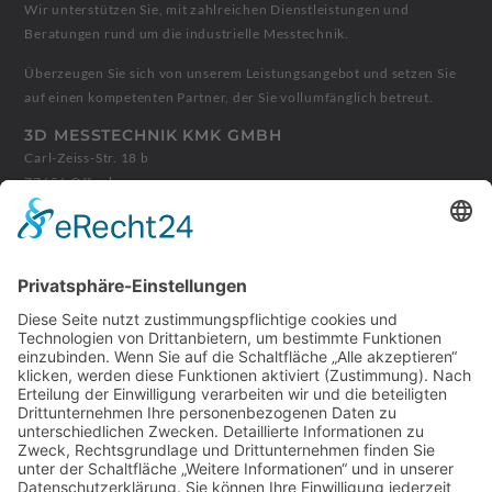
Wir unterstützen Sie, mit zahlreichen Dienstleistungen und
Beratungen rund um die industrielle Messtechnik.
Überzeugen Sie sich von unserem Leistungsangebot und setzen Sie
auf einen kompetenten Partner, der Sie vollumfänglich betreut.
3D MESSTECHNIK KMK GMBH
Carl-Zeiss-Str. 18 b
77656 Offenburg
+49 781 9904727
info@3d-messtechnik.de
ÖFFNUNGSZEITEN
Montag - Donnerstag:
08:00 - 12:00 Uhr
13:00 - 17:00 Uhr
Freitag:
08:00 - 14:00 Uhr
Abweichende Zeiten können Sie vereinbaren, rufen Sie uns vorher
an.
LEISTUNGEN