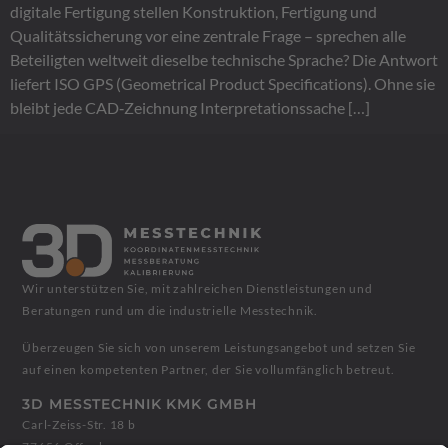
digitale Fertigung stellen Konstruktion, Fertigung und
Drehmomentschlüssel
Optische Vermessung
→
→
Qualitätssicherung vor eine zentrale Frage – sprechen alle
Drehmomentschrauber & Schlüssel · 0,1 Nm bis 1000 Nm
ZEISS T-SCAN hawk 2 · 3D-Scanning
Beteiligten weltweit dieselbe technische Sprache? Die Antwort
liefert ISO GPS (Geometrical Product Specifications). Ohne sie
Waagen
→
bleibt jede CAD‑Zeichnung Interpretationssache […]
Klasse I bis III · DAkkS
Prüfmittelmanagement
→
Software-gestützte Verwaltung
Leistungsverzeichnis & Preise
→
Preisliste 2026
Wir unterstützen Sie, mit zahlreichen Dienstleistungen und
Beratungen rund um die industrielle Messtechnik.
Werkstückkalibrierung
→
DAkkS-akkreditierte 3D-Vermessung Ihrer Bauteile
Überzeugen Sie sich von unserem Leistungsangebot und setzen Sie
auf einen kompetenten Partner, der Sie vollumfänglich betreut.
Sondermessmittel
3D MESSTECHNIK KMK GMBH
Aufnahmen & Vorrichtungen
Carl-Zeiss-Str. 18 b
KFZ Schablonen
77656 Offenburg