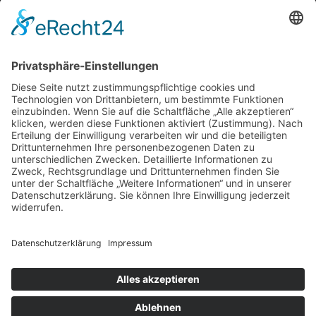
+49 781 9904727
info@3d-messtechnik.de
ÖFFNUNGSZEITEN
Montag - Donnerstag:
08:00 - 12:00 Uhr
13:00 - 17:00 Uhr
Freitag:
08:00 - 14:00 Uhr
Abweichende Zeiten können Sie vereinbaren, rufen Sie uns vorher
an.
LEISTUNGEN
Kalibrierung
Koordinatenmesstechnik
Messberatung
Prüfmittelmanagement
© 2026 3D MESSTECHNIK