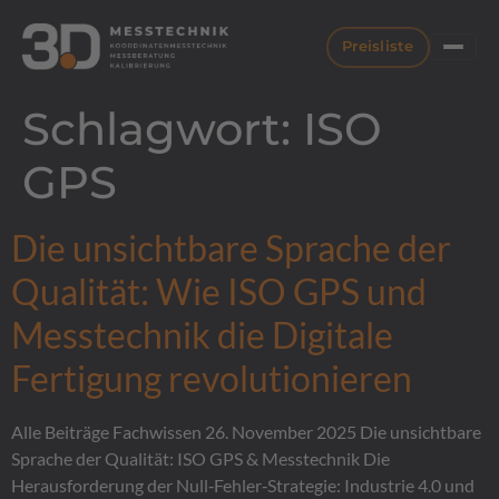
Preisliste
Schlagwort:
ISO
Service
Kalibrierung
Koordinatenmesstechnik
Über uns
GPS
Lasergravur · Downloads & Formulare
Übersicht Leistungsspektrum · Preisübersicht
Leistungsspektrum · Erstbemusterung · Lohnvermessung
Unternehmen · Team · DAkkS-Labor seit 2009 · Karriere
ZUR ÜBERSICHT →
ZUR ÜBERSICHT →
ZUR ÜBERSICHT →
Die unsichtbare Sprache der
Lasergravur
→
Qualität: Wie ISO GPS und
Beschriftung von Prüfmitteln & Werkstücken
Länge
Taktile Vermessung
Abhol- und Bringservice
→
→
→
Messtechnik die Digitale
Messuhr · Fühlhebel · Messschrauben · Bügelmessschrauben
ZEISS PRISMO · Form- und Lagetoleranzen
Wir holen Ihre Prüfmittel ab
Download
→
Zertifikate · Formulare · Datenblätter
Fertigung revolutionieren
Lehre
Erstbemusterung (EMPB)
Vor-Ort-Kalibrierung
→
→
→
Einstellringe · Grenzlehrdorne · Gewindelehren
VDA Band 2 · PPAP · Serienfreigabe
Direkt in Ihrem Betrieb
Alle Beiträge Fachwissen 26. November 2025 Die unsichtbare
Sprache der Qualität: ISO GPS & Messtechnik Die
Parallelendmaße
Lohnvermessung
→
→
Stahl · Hartmetall · Keramik
Nach Zeichnung & CAD · auch vor Ort
Herausforderung der Null‑Fehler‑Strategie: Industrie 4.0 und