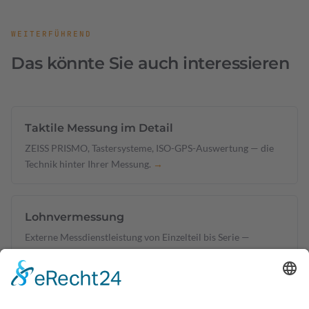
WEITERFÜHREND
Das könnte Sie auch interessieren
Taktile Messung im Detail
ZEISS PRISMO, Tastersysteme, ISO-GPS-Auswertung — die
Technik hinter Ihrer Messung.
→
Lohnvermessung
Externe Messdienstleistung von Einzelteil bis Serie —
Leistungen & Ablauf.
→
Erstbemusterung & EMPB