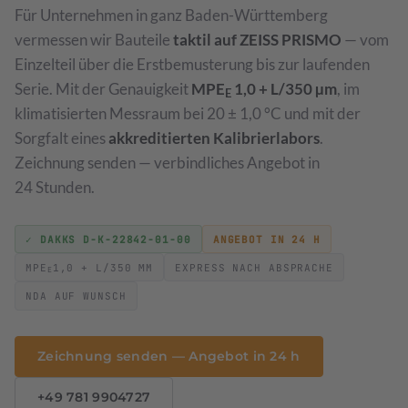
Für Unternehmen in ganz Baden-Württemberg
Drehmomentschlüssel
Optische Vermessung
→
→
vermessen wir Bauteile
taktil auf ZEISS PRISMO
— vom
Drehmomentschrauber & Schlüssel · 0,1 Nm bis 1000 Nm
ZEISS T-SCAN hawk 2 · 3D-Scanning
Einzelteil über die Erstbemusterung bis zur laufenden
Serie. Mit der Genauigkeit
MPE
1,0 + L/350 µm
, im
E
Waagen
→
klimatisierten Messraum bei 20 ± 1,0 °C und mit der
Klasse I bis III · DAkkS
Sorgfalt eines
akkreditierten Kalibrierlabors
.
Prüfmittelmanagement
→
Zeichnung senden — verbindliches Angebot in
Software-gestützte Verwaltung
24 Stunden.
Leistungsverzeichnis & Preise
→
Preisliste 2026
✓ DAKKS D-K-22842-01-00
ANGEBOT IN 24 H
MPE
1,0 + L/350 ΜM
EXPRESS NACH ABSPRACHE
E
NDA AUF WUNSCH
Werkstückkalibrierung
→
DAkkS-akkreditierte 3D-Vermessung Ihrer Bauteile
Zeichnung senden — Angebot in 24 h
Sondermessmittel
Aufnahmen & Vorrichtungen
+49 781 9904727