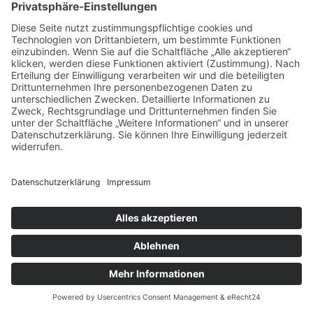
VDA Band 2, PPAP Level 3 — normgerecht dokumentierte
Bauteilfreigabe.
→
Bauteilvermessung
3D-Messung nach Zeichnung — Frästeile, Drehteile, Guss
und mehr.
→
Werkstückkalibrierung
Akkreditierte Werkstückmessung mit DAkkS-Symbol für
Referenzbauteile.
→
Messtechnische Beratung
Prüfkonzepte, Bezugssystematik, Toleranzfragen — wir
denken mit.
→