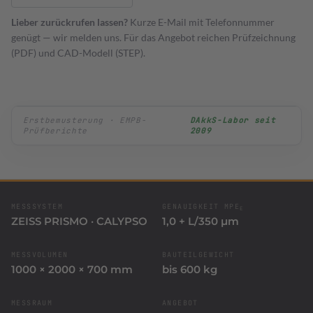
KFZ Schablonen
Lieber zurückrufen lassen?
Kurze E-Mail mit Telefonnummer
genügt — wir melden uns. Für das Angebot reichen Prüfzeichnung
(PDF) und CAD-Modell (STEP).
Erstbemusterung · EMPB-
DAkkS-Labor seit
Prüfberichte
2009
MESSSYSTEM
GENAUIGKEIT MPE
E
ZEISS PRISMO · CALYPSO
1,0 + L/350 µm
MESSVOLUMEN
BAUTEILGEWICHT
1000 × 2000 × 700 mm
bis 600 kg
MESSRAUM
ANGEBOT