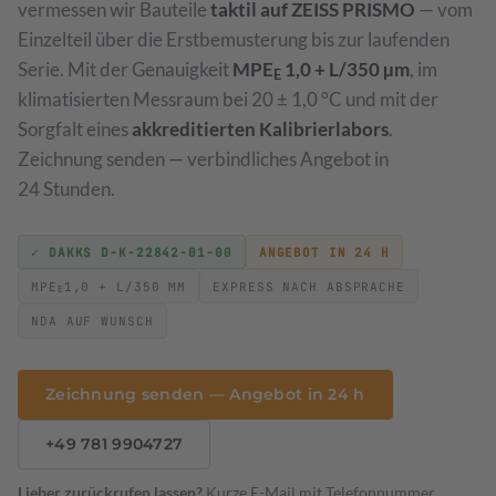
vermessen wir Bauteile
taktil auf ZEISS PRISMO
— vom
Einzelteil über die Erstbemusterung bis zur laufenden
Drehmomentschlüssel
Optische Vermessung
→
→
Drehmomentschrauber & Schlüssel · 0,1 Nm bis 1000 Nm
ZEISS T-SCAN hawk 2 · 3D-Scanning
Serie. Mit der Genauigkeit
MPE
1,0 + L/350 µm
, im
E
klimatisierten Messraum bei 20 ± 1,0 °C und mit der
Waagen
→
Sorgfalt eines
akkreditierten Kalibrierlabors
.
Klasse I bis III · DAkkS
Zeichnung senden — verbindliches Angebot in
24 Stunden.
Prüfmittelmanagement
→
Software-gestützte Verwaltung
✓ DAKKS D-K-22842-01-00
ANGEBOT IN 24 H
Leistungsverzeichnis & Preise
→
MPE
1,0 + L/350 ΜM
EXPRESS NACH ABSPRACHE
Preisliste 2026
E
NDA AUF WUNSCH
Werkstückkalibrierung
→
DAkkS-akkreditierte 3D-Vermessung Ihrer Bauteile
Zeichnung senden — Angebot in 24 h
Sondermessmittel
+49 781 9904727
Aufnahmen & Vorrichtungen
Lieber zurückrufen lassen?
Kurze E-Mail mit Telefonnummer