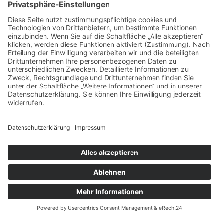
Bauteilvermessung
3D-Messung nach Zeichnung — Frästeile, Drehteile, Guss
und mehr.
→
Werkstückkalibrierung
Akkreditierte Werkstückmessung mit DAkkS-Symbol für
Referenzbauteile.
→
Messtechnische Beratung
Prüfkonzepte, Bezugssystematik, Toleranzfragen — wir
denken mit.
→