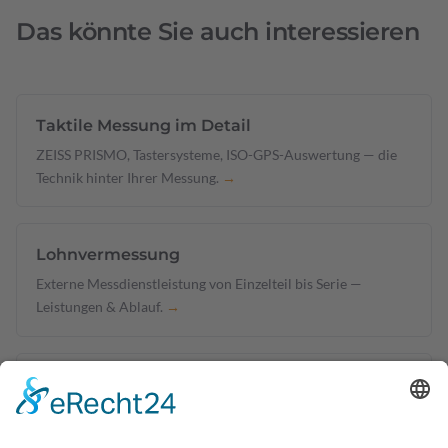
Das könnte Sie auch interessieren
Taktile Messung im Detail
ZEISS PRISMO, Tastersysteme, ISO-GPS-Auswertung — die
Technik hinter Ihrer Messung.
→
Lohnvermessung
Externe Messdienstleistung von Einzelteil bis Serie —
Leistungen & Ablauf.
→
Erstbemusterung & EMPB
VDA Band 2, PPAP Level 3 — normgerecht dokumentierte
Bauteilfreigabe.
→