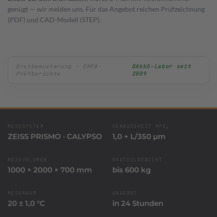
KFZ Schablonen
genügt — wir melden uns. Für das Angebot reichen Prüfzeichnung
(PDF) und CAD-Modell (STEP).
Erstbemusterung · EMPB-
DAkkS-Labor seit
Prüfberichte
2009
MESSSYSTEM
GENAUIGKEIT MPE
E
ZEISS PRISMO · CALYPSO
1,0 + L/350 µm
MESSVOLUMEN
BAUTEILGEWICHT
1000 × 2000 × 700 mm
bis 600 kg
MESSRAUM
ANGEBOT
20 ± 1,0 °C
in 24 Stunden