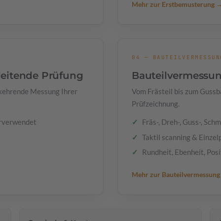
Mehr zur Erstbemusterung 
04 — BAUTEILVERMESSUN
leitende Prüfung
Bauteilvermessu
rkehrende Messung Ihrer
Vom Frästeil bis zum Gussb
Prüfzeichnung.
rverwendet
Fräs-, Dreh-, Guss-, Sch
Taktil scanning & Einzel
Rundheit, Ebenheit, Posit
Mehr zur Bauteilvermessun