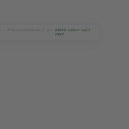
→
ng · EMPB-Prüfberichte
DAkkS-Labor seit 2009