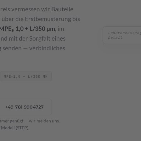
→
eis vermessen wir Bauteile
 über die Erstbemusterung bis
MPE
1,0 + L/350 µm
, im
E
Erstbemusteru
nd mit der Sorgfalt eines
g senden — verbindliches
blonen
MPE
1,0 + L/350 ΜM
E
+49 781 9904727
mmer genügt — wir melden uns.
Modell (STEP).