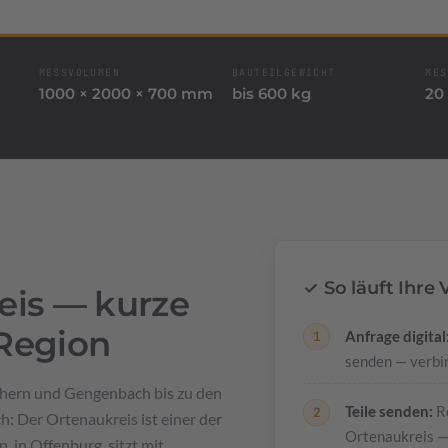
MESSVOLUMEN
BAUTEILGEWICHT
MES
1000 × 2000 × 700 mm
bis 600 kg
20 
✓ So läuft Ihr
eis — kurze
 Region
Anfrage digital
senden — verbin
Achern und Gengenbach bis zu den
Teile senden:
Re
: Der Ortenaukreis ist einer der
Ortenaukreis — 
 in Offenburg, sitzt mit