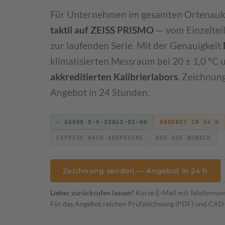
Leistungsverzeichnis & Preise
Für Unternehmen im gesamten Ortenaukr
Preisliste 2026
taktil auf ZEISS PRISMO
— vom Einzelteil
zur laufenden Serie. Mit der Genauigkeit
Werkstückkalibrierung
klimatisierten Messraum bei 20 ± 1,0 °C u
DAkkS-akkreditierte 3D-Vermessung Ihrer Bauteile
akkreditierten Kalibrierlabors
. Zeichnun
Sondermessmittel
Aufnahmen & Vorrichtungen
KFZ Scha
Angebot in 24 Stunden.
✓ DAKKS D-K-22842-01-00
ANGEBOT IN 24 H
EXPRESS NACH ABSPRACHE
NDA AUF WUNSCH
Zeichnung senden — Angebot in 24 h
Lieber zurückrufen lassen?
Kurze E-Mail mit Telefonnu
Für das Angebot reichen Prüfzeichnung (PDF) und CAD-