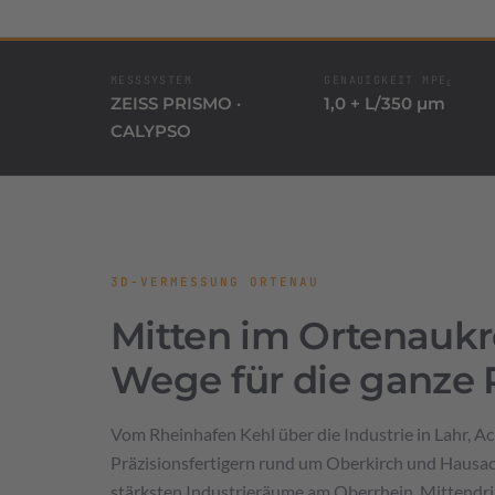
MESSSYSTEM
GENAUIGKEIT MPE
E
ZEISS PRISMO ·
1,0 + L/350 µm
CALYPSO
3D-VERMESSUNG ORTENAU
Mitten im Ortenaukr
Wege für die ganze
Vom Rheinhafen Kehl über die Industrie in Lahr, 
Präzisionsfertigern rund um Oberkirch und Hausach
stärksten Industrieräume am Oberrhein. Mittendrin,