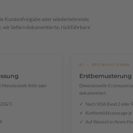
 die Kundenfreigabe oder wiederkehrende
, wir liefern dokumentierte, rückführbare
02 — ERSTBEMUSTERUNG
essung
Erstbemusterung
 Messtechnik fehlt oder
Dimensionelle Erstmusterpr
dokumentiert.
(GD&T)
Nach VDA Band 2 oder P
Konformitätsaussage j
EF
Auf Wunsch in Ihrem Fi