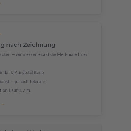
→
G
ng nach Zeichnung
auteil — wir messen exakt die Merkmale Ihrer
miede- & Kunststoffteile
punkt — je nach Toleranz
ion, Lauf u. v. m.
g →