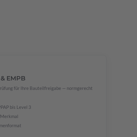
 & EMPB
üfung für Ihre Bauteilfreigabe — normgerecht
PAP bis Level 3
e Merkmal
rmenformat