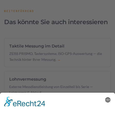
WEITERFÜHREND
Das könnte Sie auch interessieren
Taktile Messung im Detail
ZEISS PRISMO, Tastersysteme, ISO-GPS-Auswertung — die
Technik hinter Ihrer Messung.
→
Lohnvermessung
Externe Messdienstleistung von Einzelteil bis Serie —
Leistungen & Ablauf.
→
Erstbemusterung & EMPB