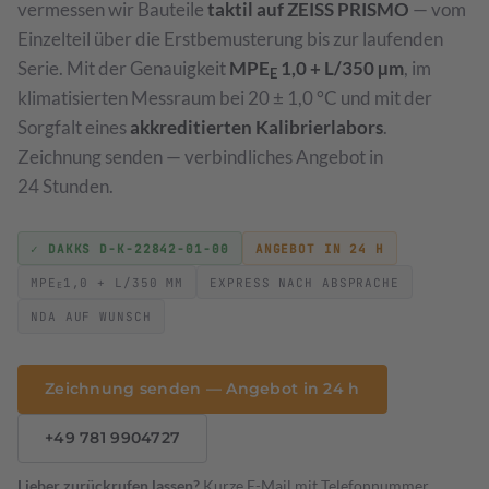
vermessen wir Bauteile
taktil auf ZEISS PRISMO
— vom
Einzelteil über die Erstbemusterung bis zur laufenden
Drehmomentschlüssel
Optische Vermessung
→
→
Drehmomentschrauber & Schlüssel · 0,1 Nm bis 1000 Nm
ZEISS T-SCAN hawk 2 · 3D-Scanning
Serie. Mit der Genauigkeit
MPE
1,0 + L/350 µm
, im
E
klimatisierten Messraum bei 20 ± 1,0 °C und mit der
Waagen
→
Sorgfalt eines
akkreditierten Kalibrierlabors
.
Klasse I bis III · DAkkS
Zeichnung senden — verbindliches Angebot in
24 Stunden.
Prüfmittelmanagement
→
Software-gestützte Verwaltung
✓ DAKKS D-K-22842-01-00
ANGEBOT IN 24 H
Leistungsverzeichnis & Preise
→
MPE
1,0 + L/350 ΜM
EXPRESS NACH ABSPRACHE
Preisliste 2026
E
NDA AUF WUNSCH
Werkstückkalibrierung
→
DAkkS-akkreditierte 3D-Vermessung Ihrer Bauteile
Zeichnung senden — Angebot in 24 h
Sondermessmittel
+49 781 9904727
Aufnahmen & Vorrichtungen
Lieber zurückrufen lassen?
Kurze E-Mail mit Telefonnummer