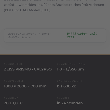
KFZ Schablonen
genügt — wir melden uns. Für das Angebot reichen Prüfzeichnung
(PDF) und CAD-Modell (STEP).
ZEISS PRISMO · Gussbauteil im
DAkkS-Labor seit
Messraum
2009
MESSSYSTEM
GENAUIGKEIT MPE
E
ZEISS PRISMO · CALYPSO
1,0 + L/350 µm
MESSVOLUMEN
BAUTEILGEWICHT
1000 × 2000 × 700 mm
bis 600 kg
MESSRAUM
ANGEBOT
20 ± 1,0 °C
in 24 Stunden