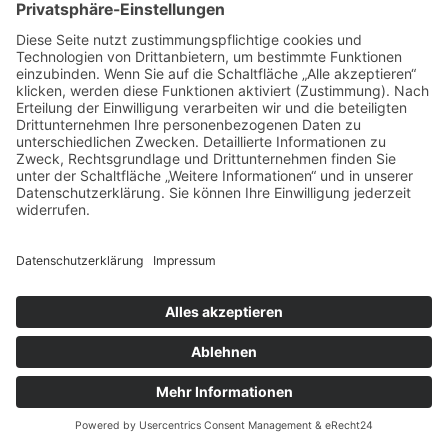
VDA Band 2, PPAP Level 3 — normgerecht dokumentierte
Bauteilfreigabe.
→
Bauteilvermessung
3D-Messung nach Zeichnung — Frästeile, Drehteile, Guss
und mehr.
→
Werkstückkalibrierung
Akkreditierte Werkstückmessung mit DAkkS-Symbol für
Referenzbauteile.
→
Messtechnische Beratung
Prüfkonzepte, Bezugssystematik, Toleranzfragen — wir
denken mit.
→